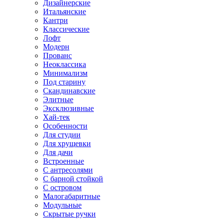
Дизайнерские
Итальянские
Кантри
Классические
Лофт
Модерн
Прованс
Неоклассика
Минимализм
Под старину
Скандинавские
Элитные
Эксклюзивные
Хай-тек
Особенности
Для студии
Для хрущевки
Для дачи
Встроенные
С антресолями
С барной стойкой
С островом
Малогабаритные
Модульные
Скрытые ручки