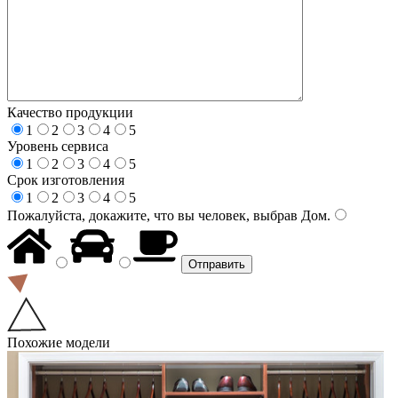
Качество продукции
1
2
3
4
5
Уровень сервиса
1
2
3
4
5
Срок изготовления
1
2
3
4
5
Пожалуйста, докажите, что вы человек, выбрав
Дом
.
Похожие модели