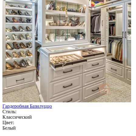
Гардеробная Базилуццо
Стиль:
Классический
Цвет:
Белый