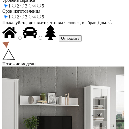
Уровень сервиса
1
2
3
4
5
Срок изготовления
1
2
3
4
5
Пожалуйста, докажите, что вы человек, выбрав
Дом
.
Похожие модели