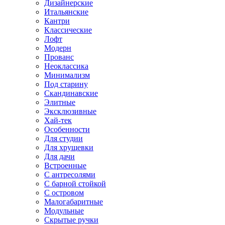
Дизайнерские
Итальянские
Кантри
Классические
Лофт
Модерн
Прованс
Неоклассика
Минимализм
Под старину
Скандинавские
Элитные
Эксклюзивные
Хай-тек
Особенности
Для студии
Для хрущевки
Для дачи
Встроенные
С антресолями
С барной стойкой
С островом
Малогабаритные
Модульные
Скрытые ручки