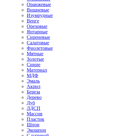
Оранжевые
Вишневые
Изумрудные
Венге
Ореховые
Янтарные
Сиреневые
Салатовые
Фиолетовые
Мятные
Золотые
Синие
Материал
МДФ
Эмаль
Акрил
Береза
Дерево
Дуб
ЛДСП
Массив
Пластик
Шпон
Экошпон
С патиной