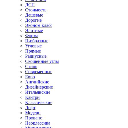
ДСП
Стоимость
Дешевые
Дорогие
Эконом-класс
Элитные
Форма
П-образные
Угловые
Прямые
Радиусные
Скошенные углы
Стиль
Современные
Евро
Английские
Дизайнерские
Итальянские
Кантри
Классические
Лофт
Модерн
Прованс
Неоклассика