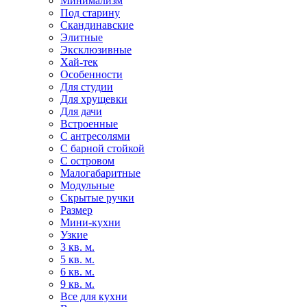
Минимализм
Под старину
Скандинавские
Элитные
Эксклюзивные
Хай-тек
Особенности
Для студии
Для хрущевки
Для дачи
Встроенные
С антресолями
С барной стойкой
С островом
Малогабаритные
Модульные
Скрытые ручки
Размер
Мини-кухни
Узкие
3 кв. м.
5 кв. м.
6 кв. м.
9 кв. м.
Все для кухни