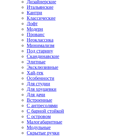
Дизайнерские
Итальянские
Кантри
Классические
Лофт
Модерн
Прованс
Неоклассика
Минимализм
Под старину
Скандинавские
Элитные
Эксклюзивные
Хай-тек
Особенности
Для студии
Для хрущевки
Для дачи
Встроенные
С антресолями
С барной стойкой
С островом
Малогабаритные
Модульные
Скрытые ручки