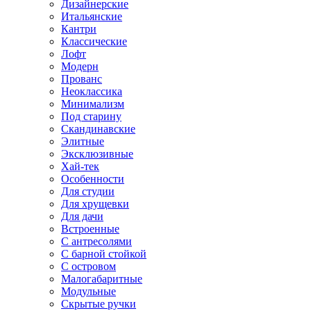
Дизайнерские
Итальянские
Кантри
Классические
Лофт
Модерн
Прованс
Неоклассика
Минимализм
Под старину
Скандинавские
Элитные
Эксклюзивные
Хай-тек
Особенности
Для студии
Для хрущевки
Для дачи
Встроенные
С антресолями
С барной стойкой
С островом
Малогабаритные
Модульные
Скрытые ручки