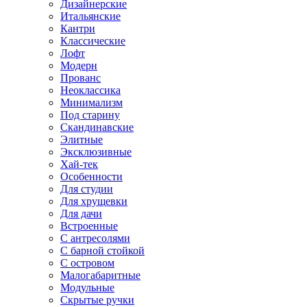
Дизайнерские
Итальянские
Кантри
Классические
Лофт
Модерн
Прованс
Неоклассика
Минимализм
Под старину
Скандинавские
Элитные
Эксклюзивные
Хай-тек
Особенности
Для студии
Для хрущевки
Для дачи
Встроенные
С антресолями
С барной стойкой
С островом
Малогабаритные
Модульные
Скрытые ручки