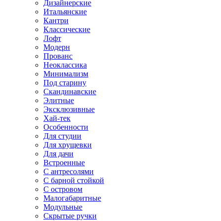
Дизайнерские
Итальянские
Кантри
Классические
Лофт
Модерн
Прованс
Неоклассика
Минимализм
Под старину
Скандинавские
Элитные
Эксклюзивные
Хай-тек
Особенности
Для студии
Для хрущевки
Для дачи
Встроенные
С антресолями
С барной стойкой
С островом
Малогабаритные
Модульные
Скрытые ручки