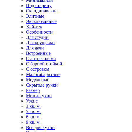
Минимализм
Под старину
Скандинавские
Элитные
Эксклюзивные
Хай-тек
Особенности
Для студии
Для хрущевки
Для дачи
Встроенные
С антресолями
С барной стойкой
С островом
Малогабаритные
Модульные
Скрытые ручки
Размер
Мини-кухни
Узкие
3 кв. м.
5 кв. м.
6 кв. м.
9 кв. м.
Все для кухни