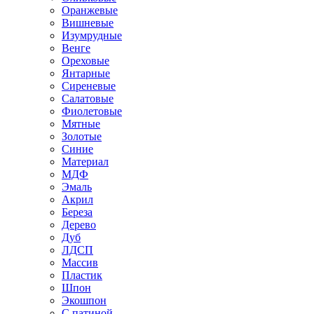
Оранжевые
Вишневые
Изумрудные
Венге
Ореховые
Янтарные
Сиреневые
Салатовые
Фиолетовые
Мятные
Золотые
Синие
Материал
МДФ
Эмаль
Акрил
Береза
Дерево
Дуб
ЛДСП
Массив
Пластик
Шпон
Экошпон
С патиной