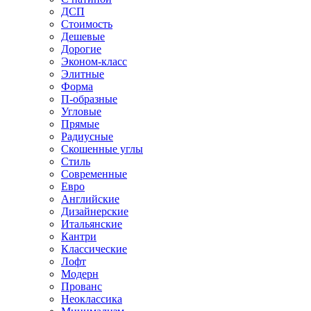
ДСП
Стоимость
Дешевые
Дорогие
Эконом-класс
Элитные
Форма
П-образные
Угловые
Прямые
Радиусные
Скошенные углы
Стиль
Современные
Евро
Английские
Дизайнерские
Итальянские
Кантри
Классические
Лофт
Модерн
Прованс
Неоклассика