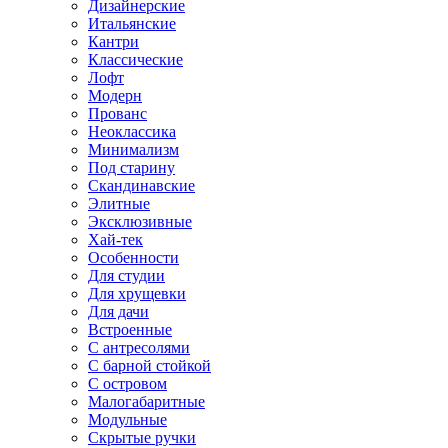
Дизайнерские
Итальянские
Кантри
Классические
Лофт
Модерн
Прованс
Неоклассика
Минимализм
Под старину
Скандинавские
Элитные
Эксклюзивные
Хай-тек
Особенности
Для студии
Для хрущевки
Для дачи
Встроенные
С антресолями
С барной стойкой
С островом
Малогабаритные
Модульные
Скрытые ручки