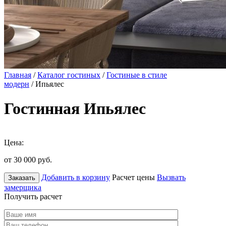
Главная
/
Каталог гостиных
/
Гостиные в стиле
модерн
/ Ипьялес
Гостинная Ипьялес
Цена:
от 30 000
руб.
Добавить в корзину
Расчет цены
Вызвать
Заказать
замерщика
Получить расчет