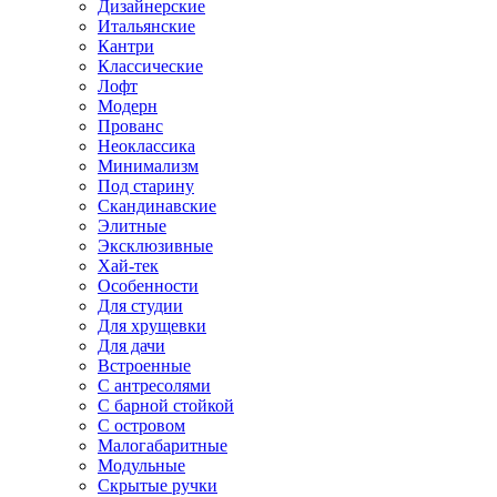
Дизайнерские
Итальянские
Кантри
Классические
Лофт
Модерн
Прованс
Неоклассика
Минимализм
Под старину
Скандинавские
Элитные
Эксклюзивные
Хай-тек
Особенности
Для студии
Для хрущевки
Для дачи
Встроенные
С антресолями
С барной стойкой
С островом
Малогабаритные
Модульные
Скрытые ручки