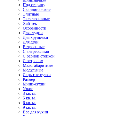
Минимализм
Под старину
Скандинавские
Элитные
Эксклюзивные
Хай-тек
Особенности
Для студии
Для хрущевки
Для дачи
Встроенные
С антресолями
С барной стойкой
С островом
Малогабаритные
Модульные
Скрытые ручки
Размер
Мини-кухни
Узкие
3 кв. м.
5 кв. м.
6 кв. м.
9 кв. м.
Все для кухни