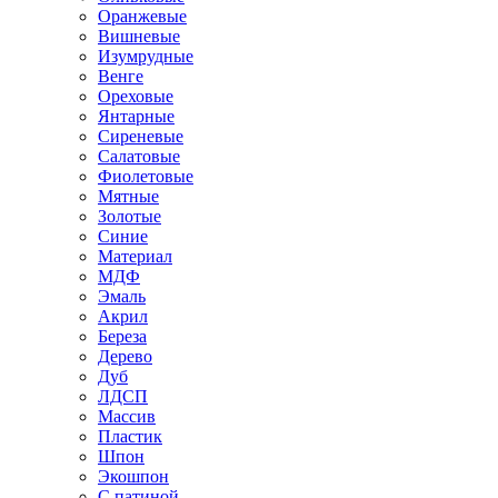
Оранжевые
Вишневые
Изумрудные
Венге
Ореховые
Янтарные
Сиреневые
Салатовые
Фиолетовые
Мятные
Золотые
Синие
Материал
МДФ
Эмаль
Акрил
Береза
Дерево
Дуб
ЛДСП
Массив
Пластик
Шпон
Экошпон
С патиной