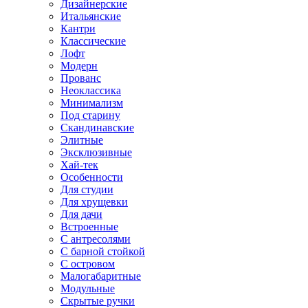
Дизайнерские
Итальянские
Кантри
Классические
Лофт
Модерн
Прованс
Неоклассика
Минимализм
Под старину
Скандинавские
Элитные
Эксклюзивные
Хай-тек
Особенности
Для студии
Для хрущевки
Для дачи
Встроенные
С антресолями
С барной стойкой
С островом
Малогабаритные
Модульные
Скрытые ручки