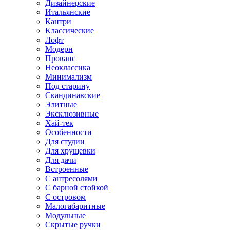
Дизайнерские
Итальянские
Кантри
Классические
Лофт
Модерн
Прованс
Неоклассика
Минимализм
Под старину
Скандинавские
Элитные
Эксклюзивные
Хай-тек
Особенности
Для студии
Для хрущевки
Для дачи
Встроенные
С антресолями
С барной стойкой
С островом
Малогабаритные
Модульные
Скрытые ручки