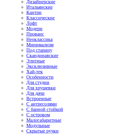
Дизайнерские
Итальянские
Кантри
Классические
Лофт
Модерн
Прованс
Неоклассика
Минимализм
Под старину
Скандинавские
Элитные
Эксклюзивные
Хай-тек
Особенности
Для студии
Для хрущевки
Для дачи
Встроенные
С антресолями
С барной стойкой
С островом
Малогабаритные
Модульные
Скрытые ручки