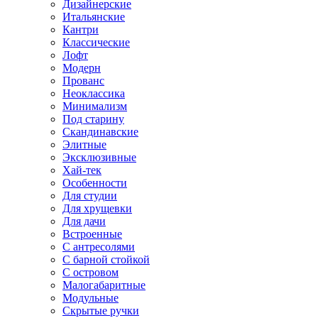
Дизайнерские
Итальянские
Кантри
Классические
Лофт
Модерн
Прованс
Неоклассика
Минимализм
Под старину
Скандинавские
Элитные
Эксклюзивные
Хай-тек
Особенности
Для студии
Для хрущевки
Для дачи
Встроенные
С антресолями
С барной стойкой
С островом
Малогабаритные
Модульные
Скрытые ручки