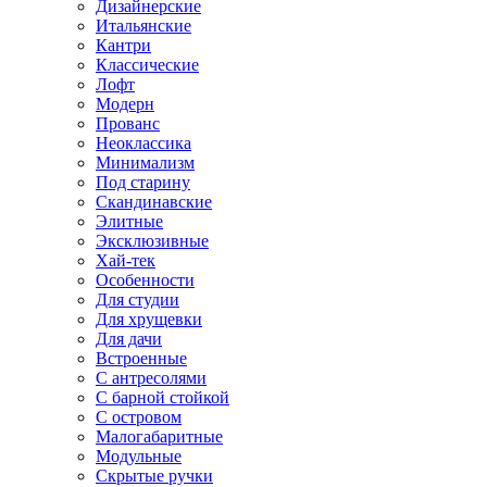
Дизайнерские
Итальянские
Кантри
Классические
Лофт
Модерн
Прованс
Неоклассика
Минимализм
Под старину
Скандинавские
Элитные
Эксклюзивные
Хай-тек
Особенности
Для студии
Для хрущевки
Для дачи
Встроенные
С антресолями
С барной стойкой
С островом
Малогабаритные
Модульные
Скрытые ручки