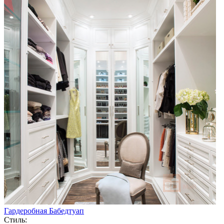
Гардеробная Бабедтуап
Стиль: