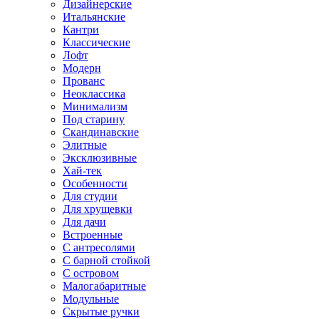
Дизайнерские
Итальянские
Кантри
Классические
Лофт
Модерн
Прованс
Неоклассика
Минимализм
Под старину
Скандинавские
Элитные
Эксклюзивные
Хай-тек
Особенности
Для студии
Для хрущевки
Для дачи
Встроенные
С антресолями
С барной стойкой
С островом
Малогабаритные
Модульные
Скрытые ручки