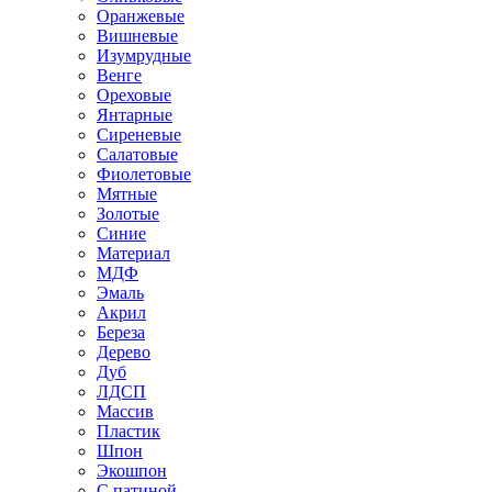
Оранжевые
Вишневые
Изумрудные
Венге
Ореховые
Янтарные
Сиреневые
Салатовые
Фиолетовые
Мятные
Золотые
Синие
Материал
МДФ
Эмаль
Акрил
Береза
Дерево
Дуб
ЛДСП
Массив
Пластик
Шпон
Экошпон
С патиной