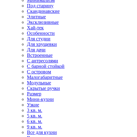
Минимализм
Под старину
Скандинавские
Элитные
Эксклюзивные
Хай-тек
Особенности
Для студии
Для хрущевки
Для дачи
Встроенные
С антресолями
С барной стойкой
С островом
Малогабаритные
Модульные
Скрытые ручки
Размер
Мини-кухни
Узкие
3 кв. м.
5 кв. м.
6 кв. м.
9 кв. м.
Все для кухни