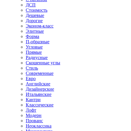
ДСП
Стоимость
Дешевые
Дорогие
Эконом-класс
Элитные
Форма
П-образные
Угловые
Прямые
Радиусные
Скошенные углы
Стиль
Современные
Евро
Английские
Дизайнерские
Итальянские
Кантри
Классические
Лофт
Модерн
Прованс
Неоклассика