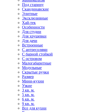
Минимализм
Под старину
Скандинавские
Элитные
Эксклюзивные
Хай-тек
Особенности
Для студии
Для хрущевки
Для дачи
Встроенные
С антресолями
С барной стойкой
С островом
Малогабаритные
Модульные
Скрытые ручки
Размер
Мини-кухни
Узкие
3 кв. м.
5 кв. м.
6 кв. м.
9 кв. м.
Все для кухни