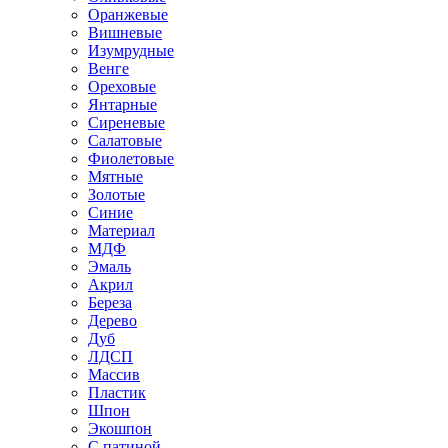
Оранжевые
Вишневые
Изумрудные
Венге
Ореховые
Янтарные
Сиреневые
Салатовые
Фиолетовые
Мятные
Золотые
Синие
Материал
МДФ
Эмаль
Акрил
Береза
Дерево
Дуб
ЛДСП
Массив
Пластик
Шпон
Экошпон
С патиной