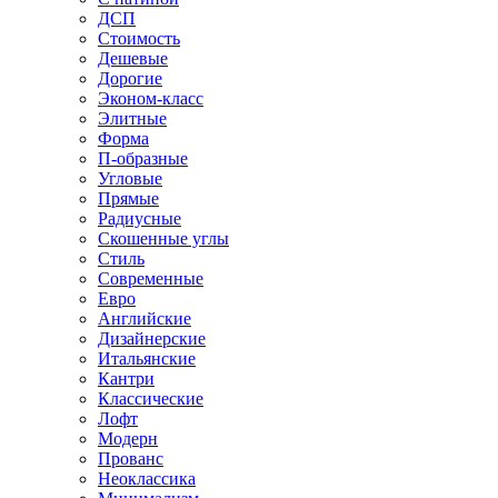
ДСП
Стоимость
Дешевые
Дорогие
Эконом-класс
Элитные
Форма
П-образные
Угловые
Прямые
Радиусные
Скошенные углы
Стиль
Современные
Евро
Английские
Дизайнерские
Итальянские
Кантри
Классические
Лофт
Модерн
Прованс
Неоклассика