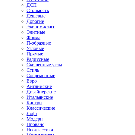
ДСП
Стоимость
Дешевые
Дорогие
Эконом-класс
Элитные
Форма
П-образные
Угловые
Прямые
Радиусные
Скошенные углы
Стиль
Современные
Евро
Английские
Дизайнерские
Итальянские
Кантри
Классические
Лофт
Модерн
Прованс
Неоклассика