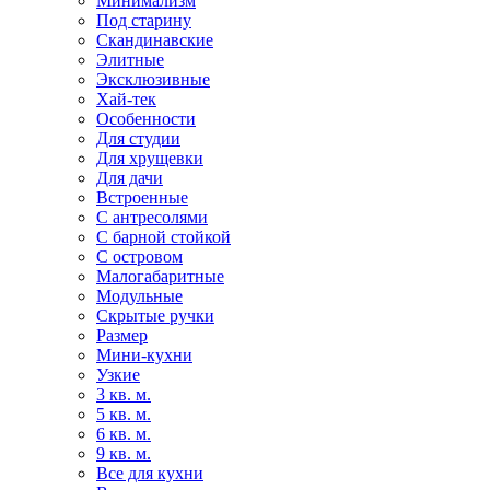
Минимализм
Под старину
Скандинавские
Элитные
Эксклюзивные
Хай-тек
Особенности
Для студии
Для хрущевки
Для дачи
Встроенные
С антресолями
С барной стойкой
С островом
Малогабаритные
Модульные
Скрытые ручки
Размер
Мини-кухни
Узкие
3 кв. м.
5 кв. м.
6 кв. м.
9 кв. м.
Все для кухни