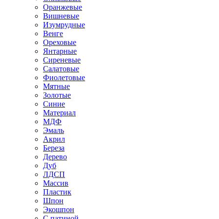
Оранжевые
Вишневые
Изумрудные
Венге
Ореховые
Янтарные
Сиреневые
Салатовые
Фиолетовые
Мятные
Золотые
Синие
Материал
МДФ
Эмаль
Акрил
Береза
Дерево
Дуб
ЛДСП
Массив
Пластик
Шпон
Экошпон
С патиной