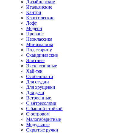
Дизайнерские
Итальянские
Кантри
Классические
Лофт
Модерн
Прованс
Неоклассика
Минимализм
Под старину
Скандинавские
Элитные
Эксклюзивные
Хай-тек
Особенности
Для студии
Для хрущевки
Для дачи
Встроенные
С антресолями
С барной стойкой
С островом
Малогабаритные
Модульные
Скрытые ручки