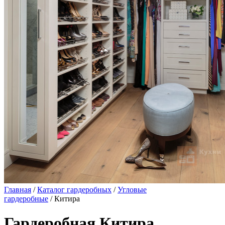
Главная
/
Каталог гардеробных
/
Угловые
гардеробные
/ Китира
Гардеробная Китира