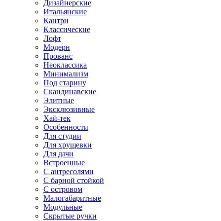
Дизайнерские
Итальянские
Кантри
Классические
Лофт
Модерн
Прованс
Неоклассика
Минимализм
Под старину
Скандинавские
Элитные
Эксклюзивные
Хай-тек
Особенности
Для студии
Для хрущевки
Для дачи
Встроенные
С антресолями
С барной стойкой
С островом
Малогабаритные
Модульные
Скрытые ручки