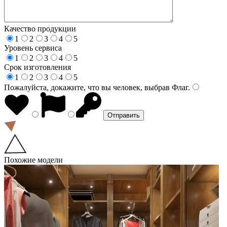
Качество продукции
1
2
3
4
5
Уровень сервиса
1
2
3
4
5
Срок изготовления
1
2
3
4
5
Пожалуйста, докажите, что вы человек, выбрав
Флаг
.
Похожие модели