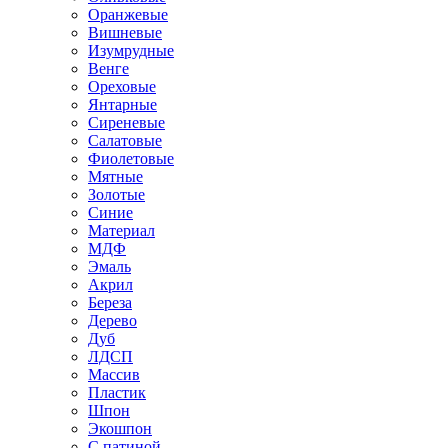
Оранжевые
Вишневые
Изумрудные
Венге
Ореховые
Янтарные
Сиреневые
Салатовые
Фиолетовые
Мятные
Золотые
Синие
Материал
МДФ
Эмаль
Акрил
Береза
Дерево
Дуб
ЛДСП
Массив
Пластик
Шпон
Экошпон
С патиной