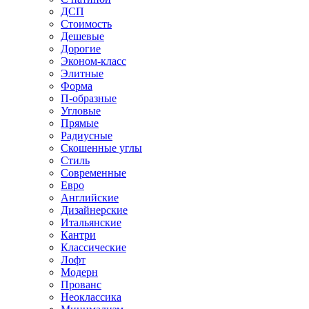
ДСП
Стоимость
Дешевые
Дорогие
Эконом-класс
Элитные
Форма
П-образные
Угловые
Прямые
Радиусные
Скошенные углы
Стиль
Современные
Евро
Английские
Дизайнерские
Итальянские
Кантри
Классические
Лофт
Модерн
Прованс
Неоклассика