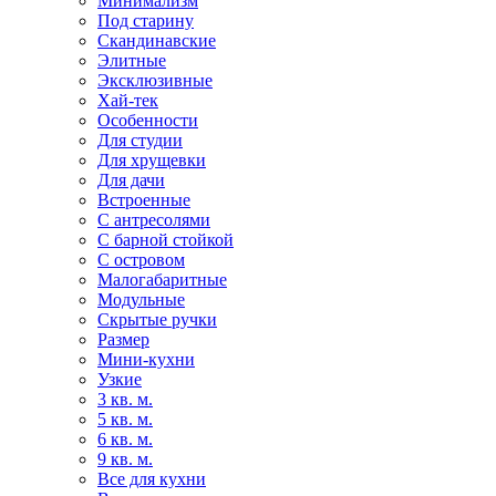
Минимализм
Под старину
Скандинавские
Элитные
Эксклюзивные
Хай-тек
Особенности
Для студии
Для хрущевки
Для дачи
Встроенные
С антресолями
С барной стойкой
С островом
Малогабаритные
Модульные
Скрытые ручки
Размер
Мини-кухни
Узкие
3 кв. м.
5 кв. м.
6 кв. м.
9 кв. м.
Все для кухни