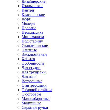
Дизайнерские
Итальянские
Кантри
Классические
Лофт
Модерн
Прованс
Неоклассика
Минимализм
Под старину
Скандинавские
Элитные
Эксклюзивные
Хай-тек
Особенности
Для студии
Для хрущевки
Для дачи
Встроенные
С антресолями
С барной стойкой
С островом
Малогабаритные
Модульные
Скрытые ручки