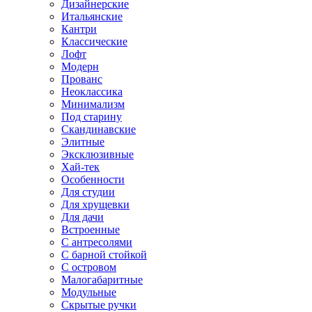
Дизайнерские
Итальянские
Кантри
Классические
Лофт
Модерн
Прованс
Неоклассика
Минимализм
Под старину
Скандинавские
Элитные
Эксклюзивные
Хай-тек
Особенности
Для студии
Для хрущевки
Для дачи
Встроенные
С антресолями
С барной стойкой
С островом
Малогабаритные
Модульные
Скрытые ручки