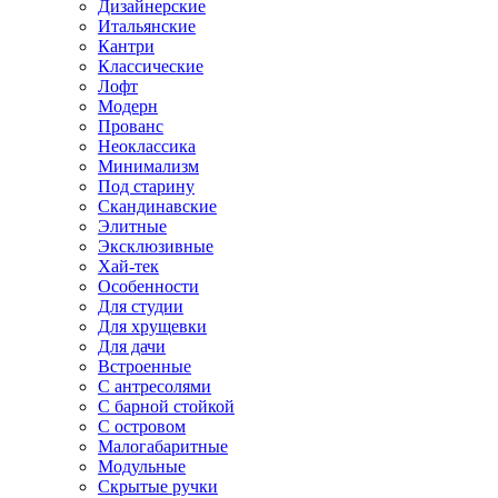
Дизайнерские
Итальянские
Кантри
Классические
Лофт
Модерн
Прованс
Неоклассика
Минимализм
Под старину
Скандинавские
Элитные
Эксклюзивные
Хай-тек
Особенности
Для студии
Для хрущевки
Для дачи
Встроенные
С антресолями
С барной стойкой
С островом
Малогабаритные
Модульные
Скрытые ручки