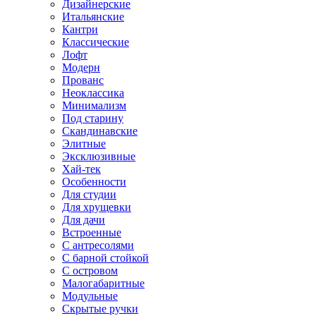
Дизайнерские
Итальянские
Кантри
Классические
Лофт
Модерн
Прованс
Неоклассика
Минимализм
Под старину
Скандинавские
Элитные
Эксклюзивные
Хай-тек
Особенности
Для студии
Для хрущевки
Для дачи
Встроенные
С антресолями
С барной стойкой
С островом
Малогабаритные
Модульные
Скрытые ручки