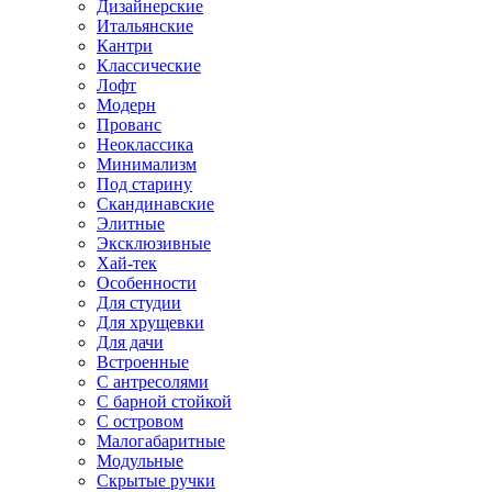
Дизайнерские
Итальянские
Кантри
Классические
Лофт
Модерн
Прованс
Неоклассика
Минимализм
Под старину
Скандинавские
Элитные
Эксклюзивные
Хай-тек
Особенности
Для студии
Для хрущевки
Для дачи
Встроенные
С антресолями
С барной стойкой
С островом
Малогабаритные
Модульные
Скрытые ручки