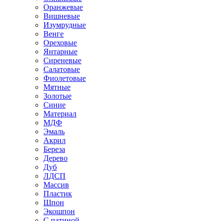
Оранжевые
Вишневые
Изумрудные
Венге
Ореховые
Янтарные
Сиреневые
Салатовые
Фиолетовые
Мятные
Золотые
Синие
Материал
МДФ
Эмаль
Акрил
Береза
Дерево
Дуб
ЛДСП
Массив
Пластик
Шпон
Экошпон
С патиной