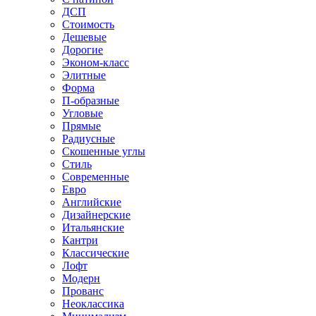
ДСП
Стоимость
Дешевые
Дорогие
Эконом-класс
Элитные
Форма
П-образные
Угловые
Прямые
Радиусные
Скошенные углы
Стиль
Современные
Евро
Английские
Дизайнерские
Итальянские
Кантри
Классические
Лофт
Модерн
Прованс
Неоклассика