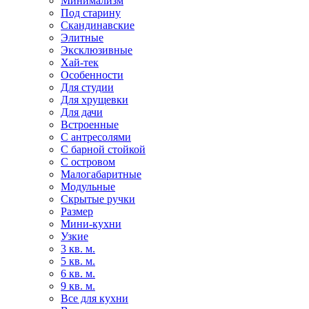
Минимализм
Под старину
Скандинавские
Элитные
Эксклюзивные
Хай-тек
Особенности
Для студии
Для хрущевки
Для дачи
Встроенные
С антресолями
С барной стойкой
С островом
Малогабаритные
Модульные
Скрытые ручки
Размер
Мини-кухни
Узкие
3 кв. м.
5 кв. м.
6 кв. м.
9 кв. м.
Все для кухни