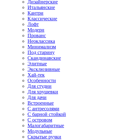
Дизайнерские
Итальянские
Кантри
Классические
Лофт
Модерн
Прованс
Неоклассика
Минимализм
Под старину
Скандинавские
Элитные
Эксклюзивные
Хай-тек
Особенности
Для студии
Для хрущевки
Для дачи
Встроенные
С антресолями
С барной стойкой
С островом
Малогабаритные
Модульные
Скрытые ручки