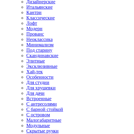
Дизайнерские
Итальянские
Кантри
Классические
Лофт
Модерн
Прованс
Неоклассика
Минимализм
Под старину
Скандинавские
Элитные
Эксклюзивные
Хай-тек
Особенности
Для студии
Для хрущевки
Для дачи
Встроенные
С антресолями
С барной стойкой
С островом
Малогабаритные
Модульные
Скрытые ручки