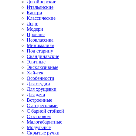
Дизайнерские
Итальянские
Кантри
Классические
Лофт
Модерн
Прованс
Неоклассика
Минимализм
Под старину
Скандинавские
Элитные
Эксклюзивные
Хай-тек
Особенности
Для студии
Для хрущевки
Для дачи
Встроенные
С антресолями
С барной стойкой
С островом
Малогабаритные
Модульные
Скрытые ручки