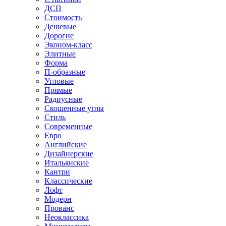
ДСП
Стоимость
Дешевые
Дорогие
Эконом-класс
Элитные
Форма
П-образные
Угловые
Прямые
Радиусные
Скошенные углы
Стиль
Современные
Евро
Английские
Дизайнерские
Итальянские
Кантри
Классические
Лофт
Модерн
Прованс
Неоклассика