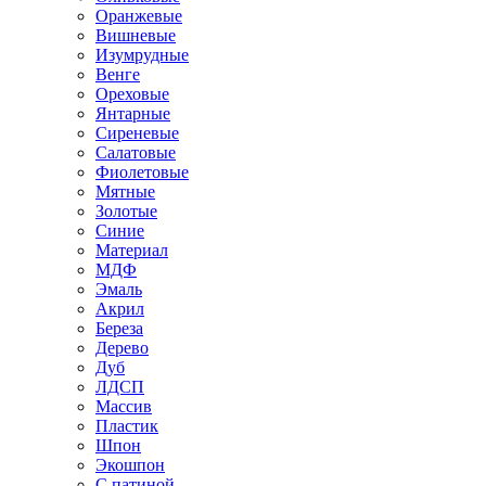
Оранжевые
Вишневые
Изумрудные
Венге
Ореховые
Янтарные
Сиреневые
Салатовые
Фиолетовые
Мятные
Золотые
Синие
Материал
МДФ
Эмаль
Акрил
Береза
Дерево
Дуб
ЛДСП
Массив
Пластик
Шпон
Экошпон
С патиной