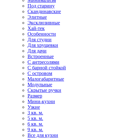
Минимализм
Под старину
Скандинавские
Элитные
Эксклюзивные
Хай-тек
Особенности
Для студии
Для хрущевки
Для дачи
Встроенные
С антресолями
С барной стойкой
С островом
Малогабаритные
Модульные
Скрытые ручки
Размер
Мини-кухни
Узкие
3 кв. м.
5 кв. м.
6 кв. м.
9 кв. м.
Все для кухни