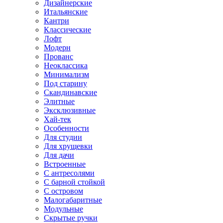
Дизайнерские
Итальянские
Кантри
Классические
Лофт
Модерн
Прованс
Неоклассика
Минимализм
Под старину
Скандинавские
Элитные
Эксклюзивные
Хай-тек
Особенности
Для студии
Для хрущевки
Для дачи
Встроенные
С антресолями
С барной стойкой
С островом
Малогабаритные
Модульные
Скрытые ручки