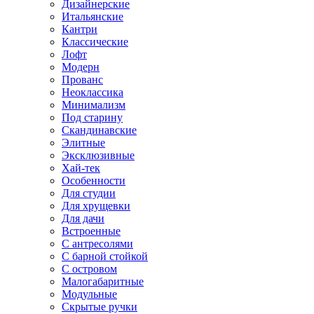
Дизайнерские
Итальянские
Кантри
Классические
Лофт
Модерн
Прованс
Неоклассика
Минимализм
Под старину
Скандинавские
Элитные
Эксклюзивные
Хай-тек
Особенности
Для студии
Для хрущевки
Для дачи
Встроенные
С антресолями
С барной стойкой
С островом
Малогабаритные
Модульные
Скрытые ручки