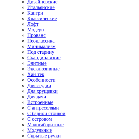
Дизайнерские
Итальянские
Кантри
Классические
Лофт
Модерн
Прованс
Неоклассика
Минимализм
Под старину
Скандинавские
Элитные
Эксклюзивные
Хай-тек
Особенности
Для студии
Для хрущевки
Для дачи
Встроенные
С антресолями
С барной стойкой
С островом
Малогабаритные
Модульные
Скрытые ручки