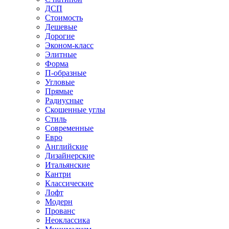
ДСП
Стоимость
Дешевые
Дорогие
Эконом-класс
Элитные
Форма
П-образные
Угловые
Прямые
Радиусные
Скошенные углы
Стиль
Современные
Евро
Английские
Дизайнерские
Итальянские
Кантри
Классические
Лофт
Модерн
Прованс
Неоклассика