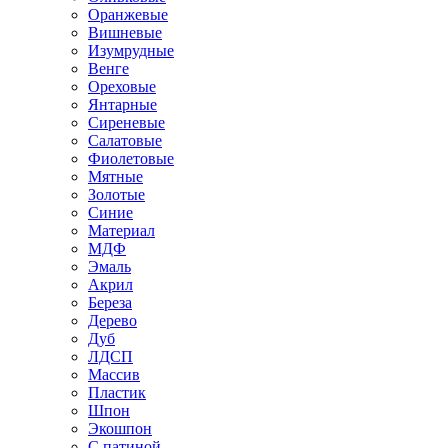
Оранжевые
Вишневые
Изумрудные
Венге
Ореховые
Янтарные
Сиреневые
Салатовые
Фиолетовые
Мятные
Золотые
Синие
Материал
МДФ
Эмаль
Акрил
Береза
Дерево
Дуб
ЛДСП
Массив
Пластик
Шпон
Экошпон
С патиной