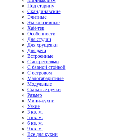
Минимализм
Под старину
Скандинавские
Элитные
Эксклюзивные
Хай-тек
Особенности
Для студии
Для хрущевки
Для дачи
Встроенные
С антресолями
С барной стойкой
С островом
Малогабаритные
Модульные
Скрытые ручки
Размер
Мини-кухни
Узкие
3 кв. м.
5 кв. м.
6 кв. м.
9 кв. м.
Все для кухни