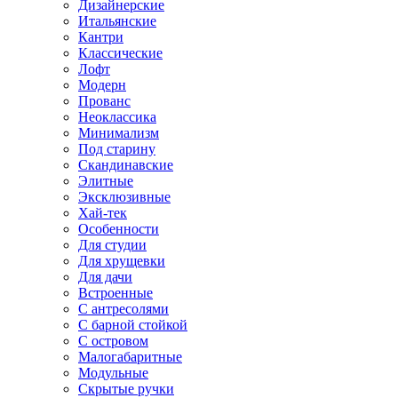
Дизайнерские
Итальянские
Кантри
Классические
Лофт
Модерн
Прованс
Неоклассика
Минимализм
Под старину
Скандинавские
Элитные
Эксклюзивные
Хай-тек
Особенности
Для студии
Для хрущевки
Для дачи
Встроенные
С антресолями
С барной стойкой
С островом
Малогабаритные
Модульные
Скрытые ручки