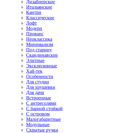
Дизайнерские
Итальянские
Кантри
Классические
Лофт
Модерн
Прованс
Неоклассика
Минимализм
Под старину
Скандинавские
Элитные
Эксклюзивные
Хай-тек
Особенности
Для студии
Для хрущевки
Для дачи
Встроенные
С антресолями
С барной стойкой
С островом
Малогабаритные
Модульные
Скрытые ручки