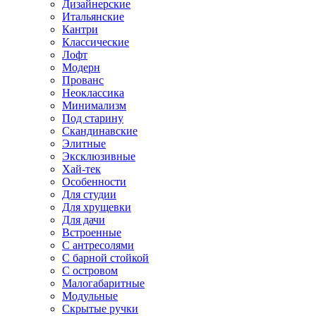
Дизайнерские
Итальянские
Кантри
Классические
Лофт
Модерн
Прованс
Неоклассика
Минимализм
Под старину
Скандинавские
Элитные
Эксклюзивные
Хай-тек
Особенности
Для студии
Для хрущевки
Для дачи
Встроенные
С антресолями
С барной стойкой
С островом
Малогабаритные
Модульные
Скрытые ручки