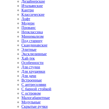
Дизайнерские
Итальянские
Кантри
Классические
Лофт
Модерн
Прованс
Неоклассика
Минимализм
Под старину
Скандинавские
Элитные
Эксклюзивные
Хай-тек
Особенности
Для студии
Для хрущевки
Для дачи
Встроенные
С антресолями
С барной стойкой
С островом
Малогабаритные
Модульные
Скрытые ручки