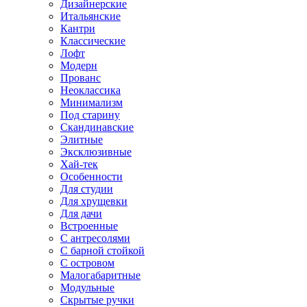
Дизайнерские
Итальянские
Кантри
Классические
Лофт
Модерн
Прованс
Неоклассика
Минимализм
Под старину
Скандинавские
Элитные
Эксклюзивные
Хай-тек
Особенности
Для студии
Для хрущевки
Для дачи
Встроенные
С антресолями
С барной стойкой
С островом
Малогабаритные
Модульные
Скрытые ручки