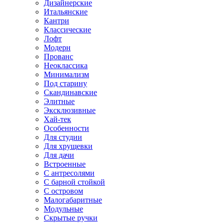
Дизайнерские
Итальянские
Кантри
Классические
Лофт
Модерн
Прованс
Неоклассика
Минимализм
Под старину
Скандинавские
Элитные
Эксклюзивные
Хай-тек
Особенности
Для студии
Для хрущевки
Для дачи
Встроенные
С антресолями
С барной стойкой
С островом
Малогабаритные
Модульные
Скрытые ручки