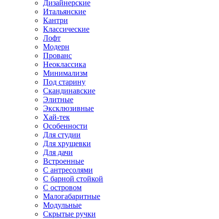
Дизайнерские
Итальянские
Кантри
Классические
Лофт
Модерн
Прованс
Неоклассика
Минимализм
Под старину
Скандинавские
Элитные
Эксклюзивные
Хай-тек
Особенности
Для студии
Для хрущевки
Для дачи
Встроенные
С антресолями
С барной стойкой
С островом
Малогабаритные
Модульные
Скрытые ручки