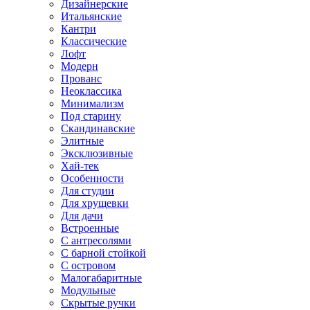
Дизайнерские
Итальянские
Кантри
Классические
Лофт
Модерн
Прованс
Неоклассика
Минимализм
Под старину
Скандинавские
Элитные
Эксклюзивные
Хай-тек
Особенности
Для студии
Для хрущевки
Для дачи
Встроенные
С антресолями
С барной стойкой
С островом
Малогабаритные
Модульные
Скрытые ручки