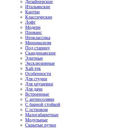
Дизайнерские
Итальянские
Кантри
Классические
Лофт
Модерн
Прованс
Неоклассика
Минимализм
Под старину
Скандинавские
Элитные
Эксклюзивные
Хай-тек
Особенности
Для студии
Для хрущевки
Для дачи
Встроенные
С антресолями
С барной стойкой
С островом
Малогабаритные
Модульные
Скрытые ручки