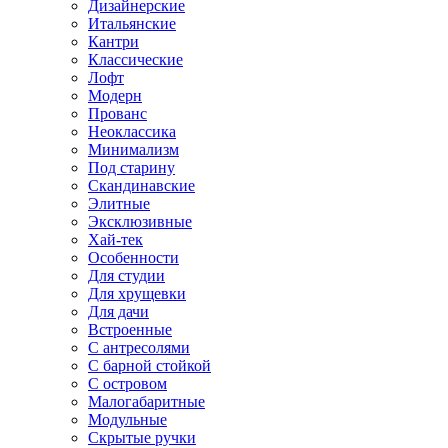
Дизайнерские
Итальянские
Кантри
Классические
Лофт
Модерн
Прованс
Неоклассика
Минимализм
Под старину
Скандинавские
Элитные
Эксклюзивные
Хай-тек
Особенности
Для студии
Для хрущевки
Для дачи
Встроенные
С антресолями
С барной стойкой
С островом
Малогабаритные
Модульные
Скрытые ручки