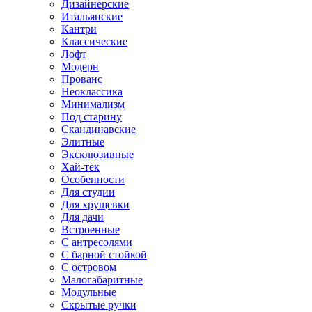
Дизайнерские
Итальянские
Кантри
Классические
Лофт
Модерн
Прованс
Неоклассика
Минимализм
Под старину
Скандинавские
Элитные
Эксклюзивные
Хай-тек
Особенности
Для студии
Для хрущевки
Для дачи
Встроенные
С антресолями
С барной стойкой
С островом
Малогабаритные
Модульные
Скрытые ручки