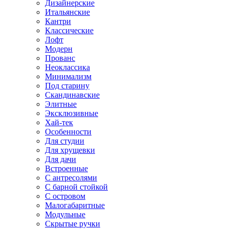
Дизайнерские
Итальянские
Кантри
Классические
Лофт
Модерн
Прованс
Неоклассика
Минимализм
Под старину
Скандинавские
Элитные
Эксклюзивные
Хай-тек
Особенности
Для студии
Для хрущевки
Для дачи
Встроенные
С антресолями
С барной стойкой
С островом
Малогабаритные
Модульные
Скрытые ручки