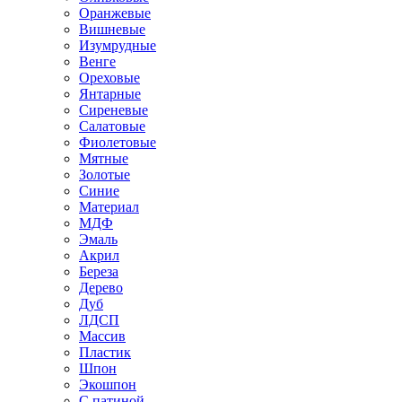
Оранжевые
Вишневые
Изумрудные
Венге
Ореховые
Янтарные
Сиреневые
Салатовые
Фиолетовые
Мятные
Золотые
Синие
Материал
МДФ
Эмаль
Акрил
Береза
Дерево
Дуб
ЛДСП
Массив
Пластик
Шпон
Экошпон
С патиной