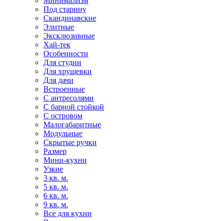
Минимализм
Под старину
Скандинавские
Элитные
Эксклюзивные
Хай-тек
Особенности
Для студии
Для хрущевки
Для дачи
Встроенные
С антресолями
С барной стойкой
С островом
Малогабаритные
Модульные
Скрытые ручки
Размер
Мини-кухни
Узкие
3 кв. м.
5 кв. м.
6 кв. м.
9 кв. м.
Все для кухни