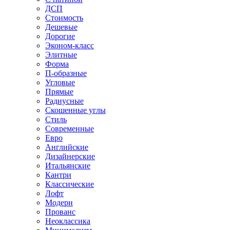
ДСП
Стоимость
Дешевые
Дорогие
Эконом-класс
Элитные
Форма
П-образные
Угловые
Прямые
Радиусные
Скошенные углы
Стиль
Современные
Евро
Английские
Дизайнерские
Итальянские
Кантри
Классические
Лофт
Модерн
Прованс
Неоклассика